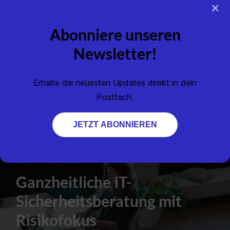
×
Abonniere unseren
Newsletter!
Erhalte die neuesten Updates direkt in dein
Postfach.
JETZT ABONNIEREN
Ganzheitliche IT-
Sicherheitsberatung mit
Risikofokus