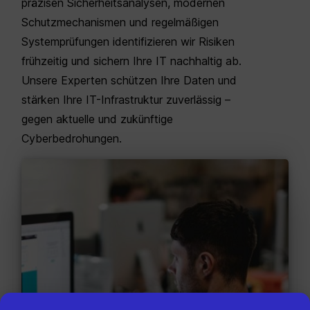
präzisen Sicherheitsanalysen, modernen
Schutzmechanismen und regelmäßigen
Systemprüfungen identifizieren wir Risiken
frühzeitig und sichern Ihre IT nachhaltig ab.
Unsere Experten schützen Ihre Daten und
stärken Ihre IT-Infrastruktur zuverlässig –
gegen aktuelle und zukünftige
Cyberbedrohungen.